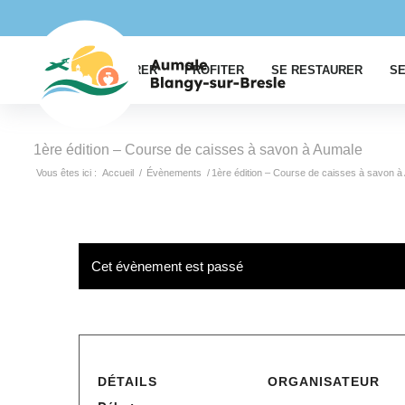
EXPLORER
PROFITER
SE RESTAURER
SE
1ère édition – Course de caisses à savon à Aumale
Vous êtes ici :
Accueil
/
Évènements
/
1ère édition – Course de caisses à savon à
Cet évènement est passé
DÉTAILS
ORGANISATEUR