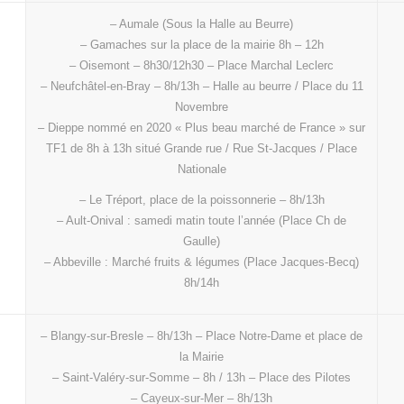
– Aumale (Sous la Halle au Beurre)
– Gamaches sur la place de la mairie 8h – 12h
– Oisemont – 8h30/12h30 – Place Marchal Leclerc
– Neufchâtel-en-Bray – 8h/13h – Halle au beurre / Place du 11
Novembre
– Dieppe nommé en 2020 « Plus beau marché de France » sur
TF1 de 8h à 13h situé Grande rue / Rue St-Jacques / Place
Nationale
– Le Tréport, place de la poissonnerie – 8h/13h
– Ault-Onival : samedi matin toute l’année (Place Ch de
Gaulle)
– Abbeville : Marché fruits & légumes (Place Jacques-Becq)
8h/14h
– Blangy-sur-Bresle – 8h/13h – Place Notre-Dame et place de
la Mairie
– Saint-Valéry-sur-Somme – 8h / 13h – Place des Pilotes
– Cayeux-sur-Mer – 8h/13h