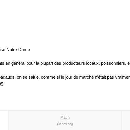
glise Notre-Dame
 en général pour la plupart des producteurs locaux, poissonniers, et
s badauds, on se salue, comme si le jour de marché n’était pas vraiment
05
Matin
(Morning)