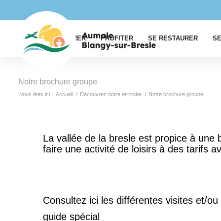
EXPLORER
PROFITER
SE RESTAURER
SE
Notre brochure groupe
Vous êtes ici :
Accueil
/
Découvrez notre territoire
/
Notre brochure groupe
La vallée de la bresle est propice à une 
faire une activité de loisirs à des tarifs 
Consultez ici les différentes visites et/o
guide spécial