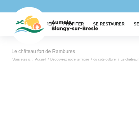
EXPLORER
PROFITER
SE RESTAURER
SE
Le château fort de Rambures
Vous êtes ici :
Accueil
/
Découvrez notre territoire
/
du côté culturel
/
Le château 