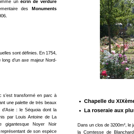
 comme un
écrin de verdure
plémentaire des
Monuments
006.
elles sont définies. En 1754,
e long d’un axe majeur Nord-
rc s’est transformé en parc à
Chapelle du XIXème
ant une palette de très beaux
t d’Asie : le Séquoia dont la
La roseraie aux plu
-Unis par Louis Antoine de La
e gigantesque Noyer Noir
Dans un clos de 3200m², le j
l représentant de son espèce
la Comtesse de Blanchard,