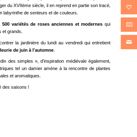
er du XVIIème siècle, il en reprend en partie son tracé,
un labyrinthe de senteurs et de couleurs.
e
500 variétés de roses anciennes et modernes
qui
s et grands.
ontrer la jardinière du lundi au vendredi qui entretient
leurie de juin à l’automne
.
ardin des simples », d’inspiration médiévale également,
riques tel un damier amène à la rencontre de plantes
inales et aromatiques.
é des saisons !