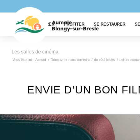
EXPLORER
PROFITER
SE RESTAURER
SE
Les salles de cinéma
Vous êtes ici :
Accueil
/
Découvrez notre territoire
/
du côté loisirs
/
Loisirs noctu
ENVIE D’UN BON FI