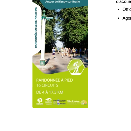
d’accuei
Offi
Agen