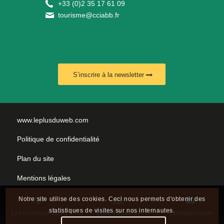
+
33 (0)2 35 17 61 09
tourisme@cciabb.fr
S’inscrire à la newsletter
www.leplusduweb.com
Politique de confidentialité
Plan du site
Mentions légales
Nous contacter
Notre site utilise des cookies. Ceci nous permets d'obtenir des
statistiques de visites sur nos internautes.
Les incontournables
Carte interactive
Contactez-nous