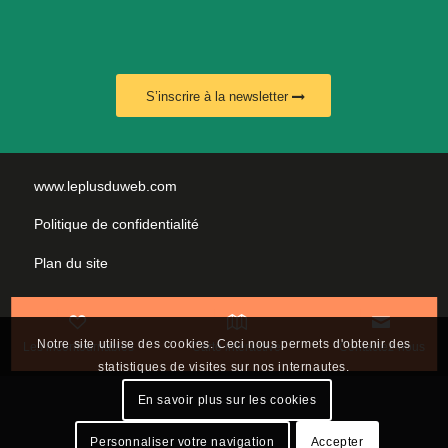
S’inscrire à la newsletter
www.leplusduweb.com
Politique de confidentialité
Plan du site
Mentions légales
Nous contacter
Notre site utilise des cookies. Ceci nous permets d'obtenir des
Les incontournables
Carte interactive
Contactez-nous
statistiques de visites sur nos internautes.
En savoir plus sur les cookies
Personnaliser votre navigation
Accepter