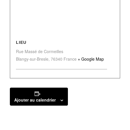
LIEU
Rue Massé de Cormeilles
Blangy-sur-Bresle
,
76340
France
+ Google Map
Ajouter au calendrier