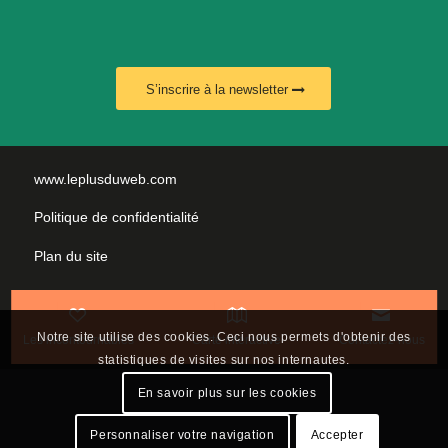
S’inscrire à la newsletter
www.leplusduweb.com
Politique de confidentialité
Plan du site
Mentions légales
Nous contacter
Notre site utilise des cookies. Ceci nous permets d'obtenir des
Les incontournables
Carte interactive
Contactez-nous
statistiques de visites sur nos internautes.
En savoir plus sur les cookies
Personnaliser votre navigation
Accepter