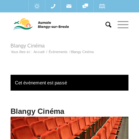
Blangy Cinéma
Vous êtes ici :
Accueil
/
Évènements
/
Blangy Cinéma
Cet évènement est passé
Blangy Cinéma