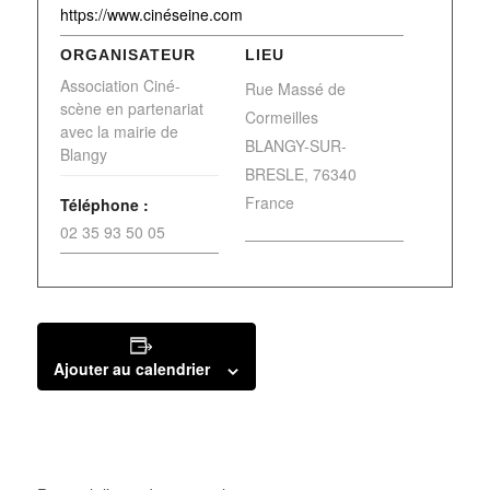
https://www.cinéseine.com
ORGANISATEUR
LIEU
Association Ciné-
Rue Massé de
scène en partenariat
Cormeilles
avec la mairie de
BLANGY-SUR-
Blangy
BRESLE
,
76340
France
Téléphone :
02 35 93 50 05
Ajouter au calendrier