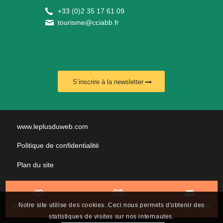
+
33 (0)2 35 17 61 09
tourisme@cciabb.fr
S’inscrire à la newsletter
www.leplusduweb.com
Politique de confidentialité
Plan du site
Mentions légales
Nous contacter
Notre site utilise des cookies. Ceci nous permets d'obtenir des
Les incontournables
Carte interactive
Contactez-nous
statistiques de visites sur nos internautes.