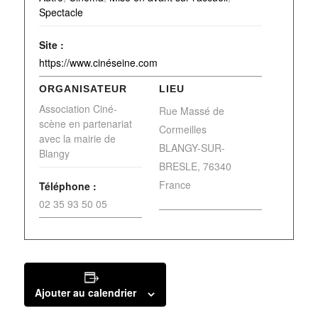
Spectacle
Site :
https://www.cinéseine.com
ORGANISATEUR
LIEU
Association Ciné-
Rue Massé de
scène en partenariat
Cormeilles
avec la mairie de
BLANGY-SUR-
Blangy
BRESLE
,
76340
France
Téléphone :
02 35 93 50 05
Ajouter au calendrier