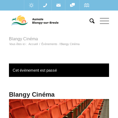
Blangy Cinéma
Vous êtes ici :
Accueil
/
Évènements
/
Blangy Cinéma
Cet évènement est passé
Blangy Cinéma