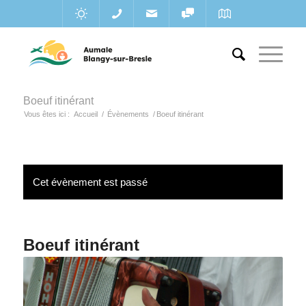
Boeuf itinérant
Vous êtes ici :
Accueil
/
Évènements
/
Boeuf itinérant
Cet évènement est passé
Boeuf itinérant