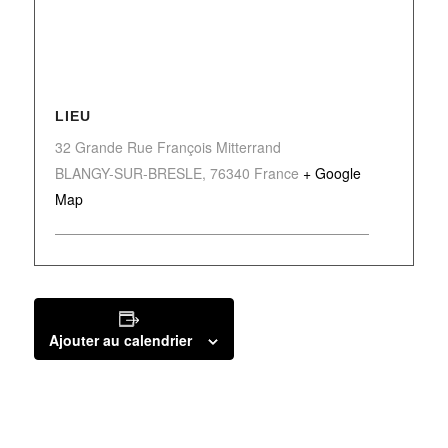
LIEU
32 Grande Rue François Mitterrand
BLANGY-SUR-BRESLE
,
76340
France
+ Google
Map
Ajouter au calendrier