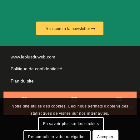
S’inscrire à la newsletter
www.leplusduweb.com
Politique de confidentialité
Plan du site
Mentions légales
Nous contacter
Notre site utilise des cookies. Ceci nous permets d'obtenir des
Les incontournables
Carte interactive
Contactez-nous
statistiques de visites sur nos internautes.
En savoir plus sur les cookies
Personnaliser votre navigation
Accepter