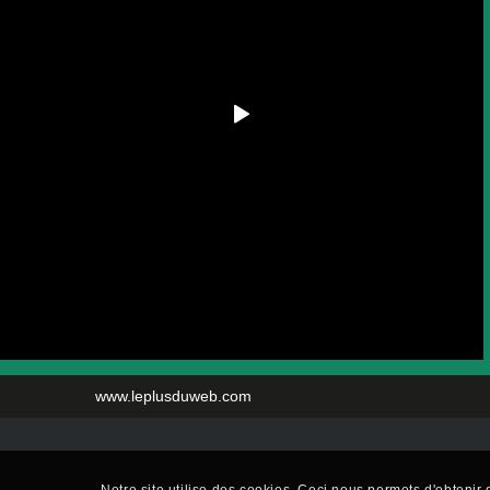
www.leplusduweb.com
Notre site utilise des cookies. Ceci nous permets d'obtenir d