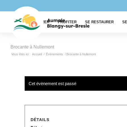
EXPLORER
PROFITER
SE RESTAURER
SE
Brocante à Nullemont
Vous êtes ici :
Accueil
/
Évènements
/
Brocante à Nullemont
Cet évènement est passé
DÉTAILS