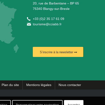
20, rue de Barbentane – BP 65
76340 Blangy-sur-Bresle
+
33 (0)2 35 17 61 09
tourisme@cciabb.fr
S’inscrire à la newsletter
Plan du site
Mentions légales
Nous contacter