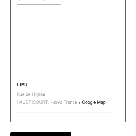
LIEU
Rue de l'Église
HAUDRICOURT
,
76390
France
+ Google Map