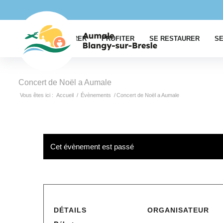
EXPLORER
PROFITER
SE RESTAURER
SE
Concert de Noël a Aumale
Vous êtes ici :
Accueil
/
Évènements
/
Concert de Noël a Aumale
Cet évènement est passé
DÉTAILS
ORGANISATEUR