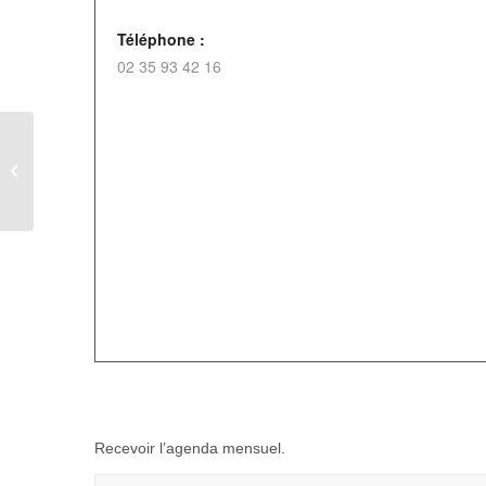
Téléphone :
02 35 93 42 16
Loto du Handball à
Blangy-sur-Bresle
Recevoir l’agenda mensuel.