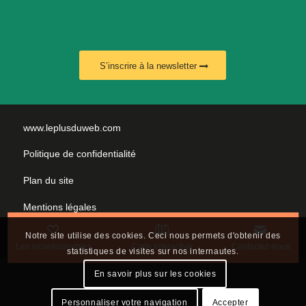
S’inscrire à la newsletter
www.leplusduweb.com
Politique de confidentialité
Plan du site
Mentions légales
Nous contacter
Notre site utilise des cookies. Ceci nous permets d'obtenir des
Les incontournables
Carte interactive
Contactez-nous
statistiques de visites sur nos internautes.
En savoir plus sur les cookies
Personnaliser votre navigation
Accepter