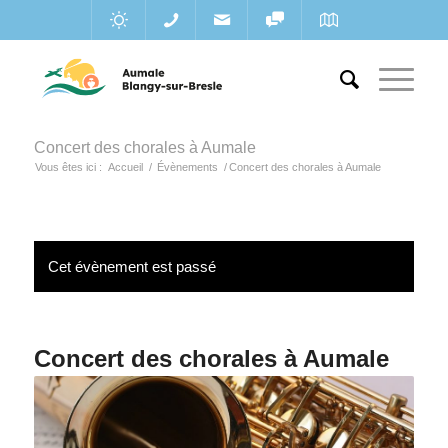
Concert des chorales à Aumale
Vous êtes ici :
Accueil
/
Évènements
/
Concert des chorales à Aumale
Cet évènement est passé
Concert des chorales à Aumale