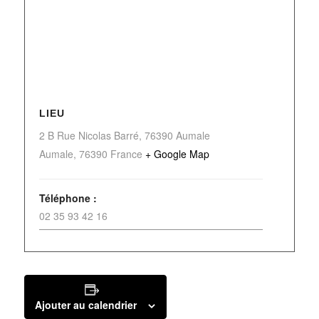
LIEU
2 B Rue Nicolas Barré, 76390 Aumale
Aumale
,
76390
France
+ Google Map
Téléphone :
02 35 93 42 16
Ajouter au calendrier