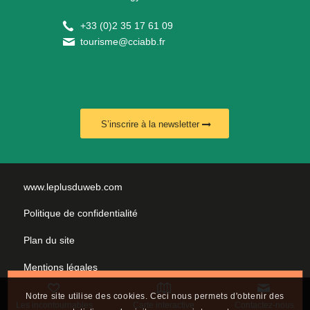
+
33 (0)2 35 17 61 09
tourisme@cciabb.fr
S’inscrire à la newsletter
www.leplusduweb.com
Politique de confidentialité
Plan du site
Mentions légales
Nous contacter
Notre site utilise des cookies. Ceci nous permets d'obtenir des
Les incontournables
Carte interactive
Contactez-nous