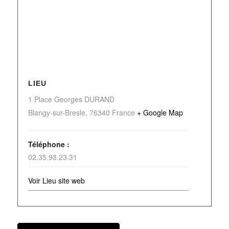
LIEU
1 Place Georges DURAND
Blangy-sur-Bresle
,
76340
France
+ Google Map
Téléphone :
02.35.93.23.31
Voir Lieu site web