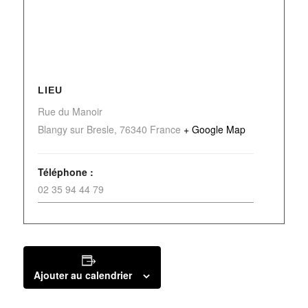
LIEU
Rue du Manoir
Blangy sur Bresle
,
76340
France
+ Google Map
Téléphone :
02 35 94 44 79
Ajouter au calendrier