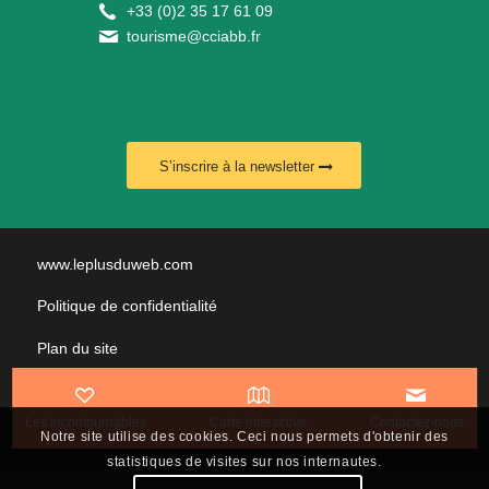
+
33 (0)2 35 17 61 09
tourisme@cciabb.fr
S’inscrire à la newsletter
www.leplusduweb.com
Politique de confidentialité
Plan du site
Mentions légales
Les incontournables
Carte interactive
Contactez-nous
Nous contacter
Notre site utilise des cookies. Ceci nous permets d'obtenir des
statistiques de visites sur nos internautes.