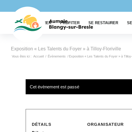
EXPLORER
PROFITER
SE RESTAURER
SE
Exposition « Les Talents du Foyer » à Tilloy-Floriville
Vous êtes ici :
Accueil
/
Évènements
/
Exposition « Les Talents du Foyer » à Tilloy-F
Cet évènement est passé
DÉTAILS
ORGANISATEUR