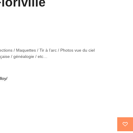
loriville
tions / Maquettes / Tir à l’arc / Photos vue du ciel
ançaise / généalogie / etc…
loy/