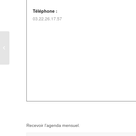
Téléphone :
03.22.26.17.57
Soirée déguisée & Tartiflette aux
Landes-vieilles et Neuves
Recevoir l’agenda mensuel.