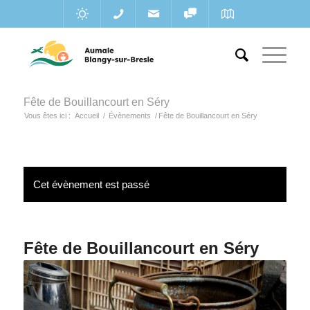
Fête de Bouillancourt en Séry
Vous êtes ici :
Accueil
/
Évènements
/
Fête de Bouillancourt en Séry
Cet évènement est passé
Fête de Bouillancourt en Séry