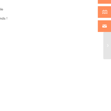
ule
nds !