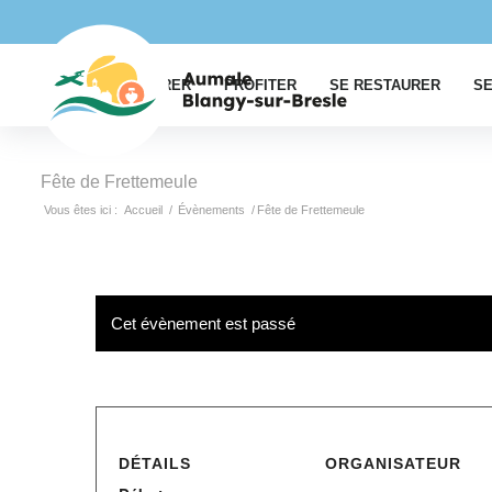
EXPLORER
PROFITER
SE RESTAURER
SE
Fête de Frettemeule
Vous êtes ici :
Accueil
/
Évènements
/
Fête de Frettemeule
Cet évènement est passé
DÉTAILS
ORGANISATEUR