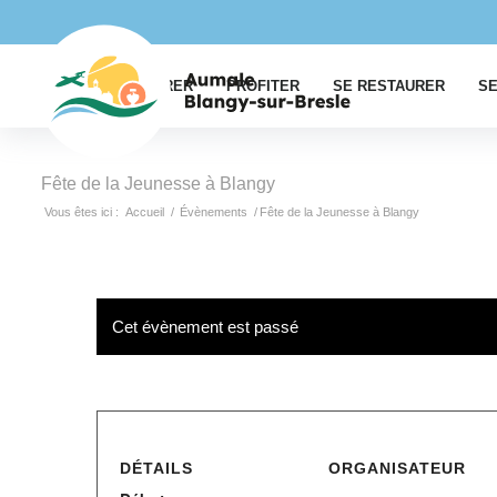
EXPLORER
PROFITER
SE RESTAURER
SE
Fête de la Jeunesse à Blangy
Vous êtes ici :
Accueil
/
Évènements
/
Fête de la Jeunesse à Blangy
Cet évènement est passé
DÉTAILS
ORGANISATEUR