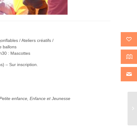
flables / Ateliers créatifs /
e ballons
7h30 : Mascottes
 – Sur inscription.
Petite enfance, Enfance et Jeunesse
Ve
à 