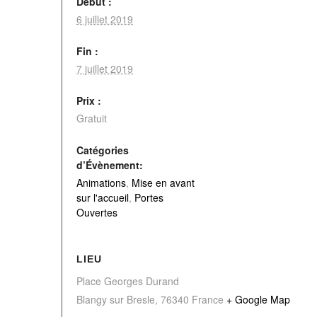
Début :
6 juillet 2019
Fin :
7 juillet 2019
Prix :
Gratuit
Catégories
d’Évènement:
Animations
,
Mise en avant
sur l'accueil
,
Portes
Ouvertes
LIEU
Place Georges Durand
Blangy sur Bresle
,
76340
France
+ Google Map