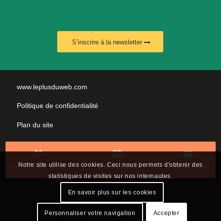
S’inscrire à la newsletter
www.leplusduweb.com
Politique de confidentialité
Plan du site
Mentions légales
Nous contacter
Notre site utilise des cookies. Ceci nous permets d'obtenir des
Les incontournables
Carte interactive
Contactez-nous
statistiques de visites sur nos internautes.
En savoir plus sur les cookies
Personnaliser votre navigation
Accepter