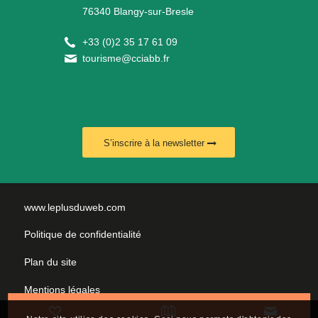
76340 Blangy-sur-Bresle
+
33 (0)2 35 17 61 09
tourisme@cciabb.fr
S’inscrire à la newsletter
www.leplusduweb.com
Politique de confidentialité
Plan du site
Mentions légales
Nous contacter