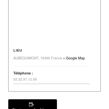
LIEU
AUBEGUIMONT
,
76390
France
+ Google Map
Téléphone :
02.32.97.12.08