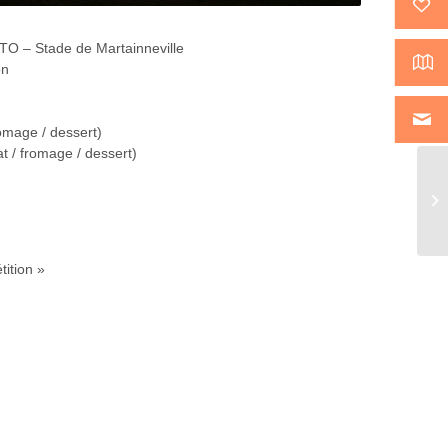
TO – Stade de Martainneville
on
fromage / dessert)
at / fromage / dessert)
tition »