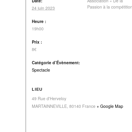
Date:
Association « De la
Passion à la compétitio
24 juin 2023
Heure :
19h00
Prix :
8€
Catégorie d’Évènement:
Spectacle
LIEU
49 Rue d'Herveloy
MARTAINNEVILLE
,
80140
France
+ Google Map