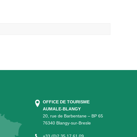
OFFICE DE TOURISME
AUMALE-BLANGY
20, rue de Barbentane – BP 65
76340 Blangy-sur-Bresle
+
33 (0)2 35 17 61 09