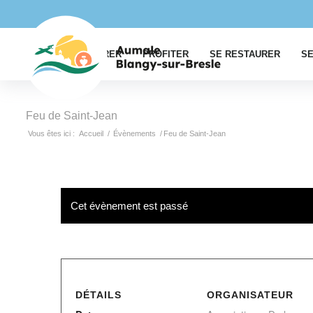
EXPLORER
PROFITER
SE RESTAURER
SE
Feu de Saint-Jean
Vous êtes ici :
Accueil
/
Évènements
/
Feu de Saint-Jean
Cet évènement est passé
DÉTAILS
ORGANISATEUR