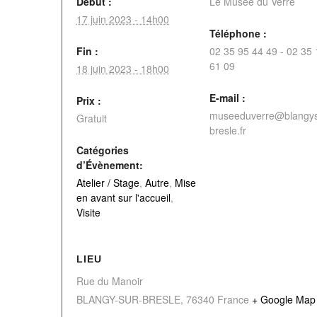
Début :
Le Musée du Verre
17 juin 2023 - 14h00
Téléphone :
Fin :
02 35 95 44 49 - 02 35 
61 09
18 juin 2023 - 18h00
E-mail :
Prix :
museeduverre@blangy
Gratuit
bresle.fr
Catégories
d’Évènement:
Atelier / Stage
,
Autre
,
Mise
en avant sur l'accueil
,
Visite
LIEU
Rue du Manoir
BLANGY-SUR-BRESLE
,
76340
France
+ Google Map