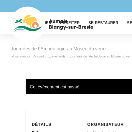
EXPLORER
PROFITER
SE RESTAURER
SE
Journées de l’Archéologie au Musée du verre
Vous êtes ici :
Accueil
/
Évènements
/
Journées de l’Archéologie au Musée du ver
Cet évènement est passé
DÉTAILS
ORGANISATEUR