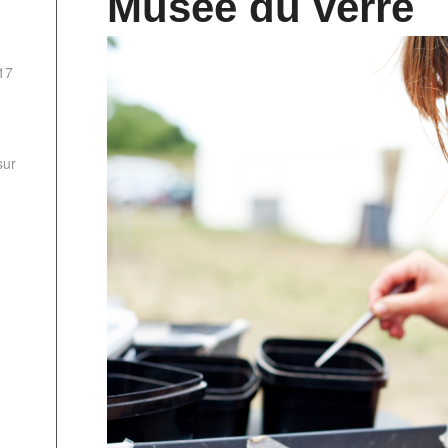
Musée du verre
17
sur