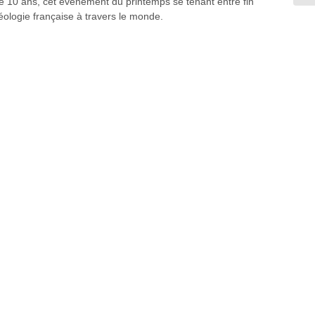
ne 10 ans, cet événement du printemps se tenant entre fin
́ologie française à travers le monde.