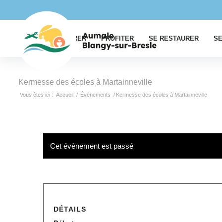
EXPLORER
PROFITER
SE RESTAURER
SE
Kermesse des écoles à Martainneville
Vous êtes ici :
Accueil
/
Évènements
/
Kermesse des écoles à Martainneville
Cet évènement est passé
DÉTAILS