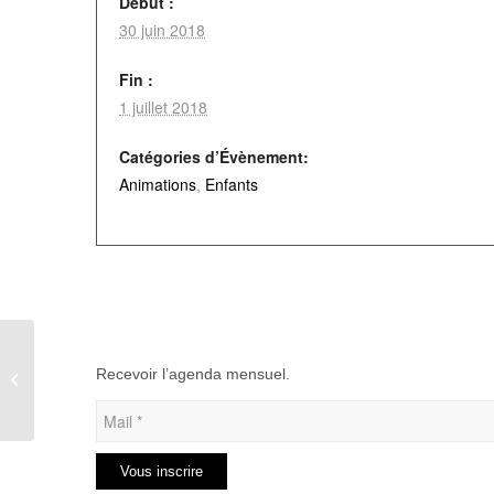
Début :
30 juin 2018
Fin :
1 juillet 2018
Catégories d’Évènement:
Animations
,
Enfants
Brocante & Foire à tout à Vieux-
Recevoir l’agenda mensuel.
Rouen-sur-Bresle