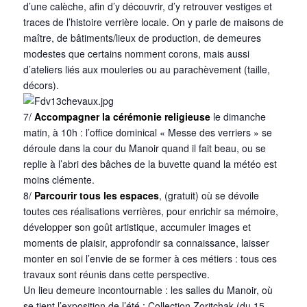
d’une calèche, afin d’y découvrir, d’y retrouver vestiges et
traces de l’histoire verrière locale. On y parle de maisons de
maître, de bâtiments/lieux de production, de demeures
modestes que certains nomment corons, mais aussi
d’ateliers liés aux mouleries ou au parachèvement (taille,
décors).
7/
Accompagner la cérémonie religieuse
le dimanche
matin, à 10h : l’office dominical « Messe des verriers » se
déroule dans la cour du Manoir quand il fait beau, ou se
replie à l’abri des bâches de la buvette quand la météo est
moins clémente.
8/
Parcourir tous les espaces
, (gratuit) où se dévoile
toutes ces réalisations verrières, pour enrichir sa mémoire,
développer son goût artistique, accumuler images et
moments de plaisir, approfondir sa connaissance, laisser
monter en soi l’envie de se former à ces métiers : tous ces
travaux sont réunis dans cette perspective.
Un lieu demeure incontournable : les salles du Manoir, où
se tient l’exposition de l’été : Collection Zoritchak (du 15