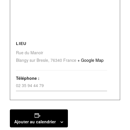
LIEU
Rue du Manoir
Blangy sur Bresle
,
76340
France
+ Google Map
Téléphone :
02 35 94 44 79
Ajouter au calendrier