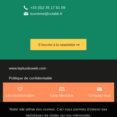
+
33 (0)2 35 17 61 09
tourisme@cciabb.fr
S’inscrire à la newsletter
www.leplusduweb.com
Politique de confidentialité
Plan du site
Les incontournables
Carte interactive
Contactez-nous
Mentions légales
Nous contacter
Notre site utilise des cookies. Ceci nous permets d'obtenir des
statistiques de visites sur nos internautes.