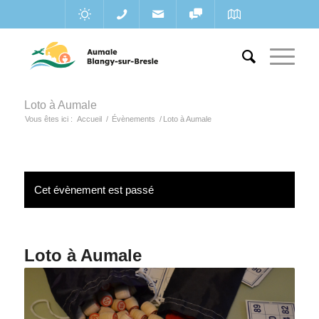
Loto à Aumale
Vous êtes ici :
Accueil
/
Évènements
/
Loto à Aumale
Cet évènement est passé
Loto à Aumale