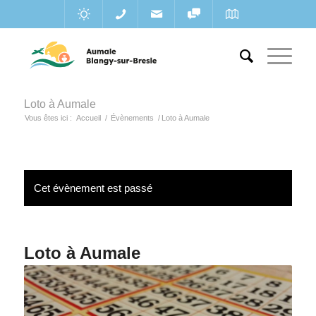
Loto à Aumale
Vous êtes ici :
Accueil
/
Évènements
/
Loto à Aumale
Cet évènement est passé
Loto à Aumale