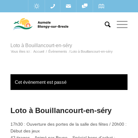
Loto à Bouillancourt-en-séry
Vous êtes ici :
Accueil
/
Évènements
/
Loto à Bouillancourt-en-séry
Cet évènement est passé
Loto à Bouillancourt-en-séry
17h30 : Ouverture des portes de la salle des fêtes / 20h00 :
Début des jeux
42 tirages – Animé par Bruno – Spécial bons d’achat :