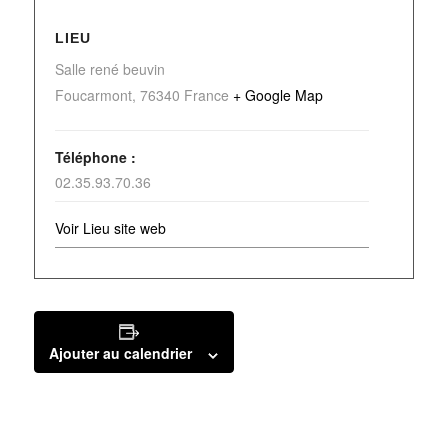
LIEU
Salle rené beuvin
Foucarmont
,
76340
France
+ Google Map
Téléphone :
02.35.93.70.36
Voir Lieu site web
Ajouter au calendrier