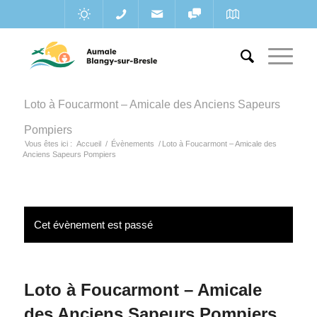
Loto à Foucarmont – Amicale des Anciens Sapeurs
Pompiers
Vous êtes ici :
Accueil
/
Évènements
/
Loto à Foucarmont – Amicale des
Anciens Sapeurs Pompiers
Cet évènement est passé
Loto à Foucarmont – Amicale
des Anciens Sapeurs Pompiers