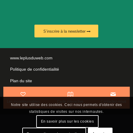
S’inscrire à la newsletter
www.leplusduweb.com
Politique de confidentialité
Plan du site
Mentions légales
Les incontournables
Carte interactive
Contactez-nous
Nous contacter
Notre site utilise des cookies. Ceci nous permets d'obtenir des
statistiques de visites sur nos internautes.
En savoir plus sur les cookies