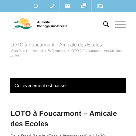
LOTO à Foucarmont – Amicale des Ecoles
Vous êtes ici :
Accueil
/
Évènements
/
LOTO à Foucarmont – Amicale des
Ecoles
Cet évènement est passé
LOTO à Foucarmont – Amicale
des Ecoles
Salle René Beuvin (Face à Intermarché) à 14h30 –