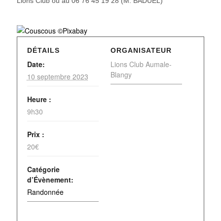
Lions Club ou au 06 76 45 19 28 (M. BADUEL)
DÉTAILS
ORGANISATEUR
Date:
Lions Club Aumale-
Blangy
10 septembre 2023
Heure :
9h30
Prix :
20€
Catégorie
d’Évènement:
Randonnée