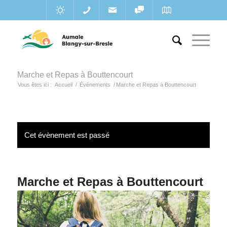
Marche et Repas à Bouttencourt
Vous êtes ici :
Accueil
/
Évènements
/
Marche et Repas à Bouttencourt
Cet évènement est passé
Marche et Repas à Bouttencourt