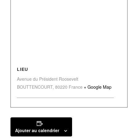
LIEU
Avenue du Président Roosevelt
BOUTTENCOURT
,
80220
France
+ Google Map
Ajouter au calendrier