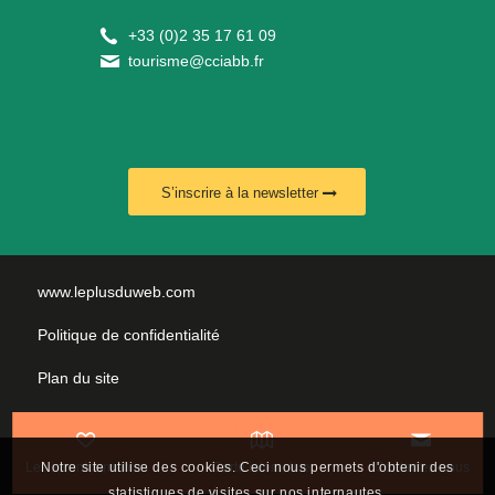
+
33 (0)2 35 17 61 09
tourisme@cciabb.fr
S’inscrire à la newsletter
www.leplusduweb.com
Politique de confidentialité
Plan du site
Mentions légales
Nous contacter
Notre site utilise des cookies. Ceci nous permets d'obtenir des
Les incontournables
Carte interactive
Contactez-nous
statistiques de visites sur nos internautes.