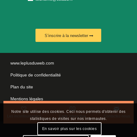
S’inscrire à la newsletter
www.leplusduweb.com
Politique de confidentialité
Plan du site
Mentions légales
Nous contacter
Notre site utilise des cookies. Ceci nous permets d'obtenir des
Les incontournables
Carte interactive
Contactez-nous
statistiques de visites sur nos internautes.
En savoir plus sur les cookies