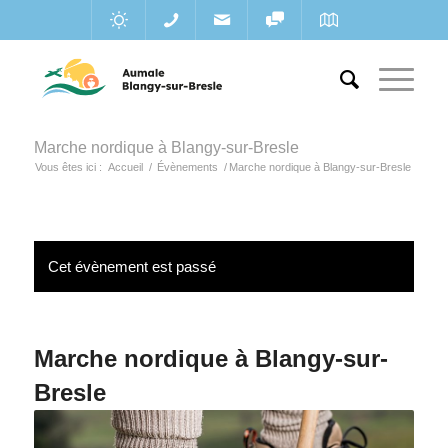
Marche nordique à Blangy-sur-Bresle
Vous êtes ici :
Accueil
/
Évènements
/
Marche nordique à Blangy-sur-Bresle
Cet évènement est passé
Marche nordique à Blangy-sur-
Bresle