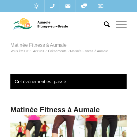
Matinée Fitness à Aumale
Vous êtes ici :
Accueil
/
Évènements
/
Matinée Fitness à Aumale
Cet évènement est passé
Matinée Fitness à Aumale