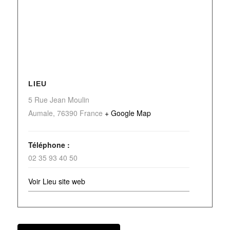
LIEU
5 Rue Jean Moulin
Aumale
,
76390
France
+ Google Map
Téléphone :
02 35 93 40 50
Voir Lieu site web