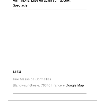
Animations
,
Mise en avant sur l'accueil
,
Spectacle
LIEU
Rue Massé de Cormeilles
Blangy-sur-Bresle
,
76340
France
+ Google Map