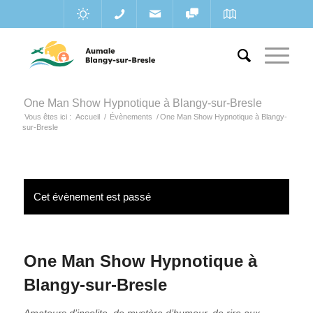
One Man Show Hypnotique à Blangy-sur-Bresle
Vous êtes ici :
Accueil
/
Évènements
/
One Man Show Hypnotique à Blangy-
sur-Bresle
Cet évènement est passé
One Man Show Hypnotique à
Blangy-sur-Bresle
Amateurs d’insolite, de mystère d’humour, de rire aux