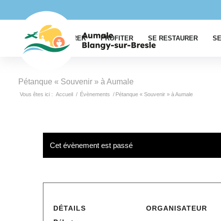
EXPLORER
PROFITER
SE RESTAURER
SE
Pétanque « Souvenir » à Aumale
Vous êtes ici :
Accueil
/
Évènements
/
Pétanque « Souvenir » à Aumale
Cet évènement est passé
DÉTAILS
ORGANISATEUR