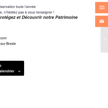
éservation toute l’année
e, n’hésitez pas à vous renseigner !
rotégez et Découvrir notre Patrimoine
Ex
.com
hu
-sur-Bresle
alendrier