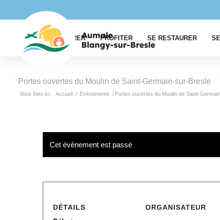
EXPLORER
PROFITER
SE RESTAURER
SE
Portes ouvertes du Moulin de Saint-Germain-sur-Bresle
Vous êtes ici :
Accueil
/
Évènements
/
Portes ouvertes du Moulin de Saint-Germain
Cet évènement est passé
DÉTAILS
ORGANISATEUR