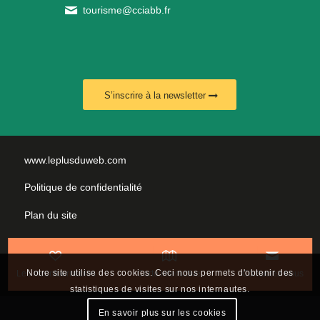
tourisme@cciabb.fr
S’inscrire à la newsletter
www.leplusduweb.com
Politique de confidentialité
Plan du site
Mentions légales
Nous contacter
Notre site utilise des cookies. Ceci nous permets d'obtenir des
Les incontournables
Carte interactive
Contactez-nous
statistiques de visites sur nos internautes.
En savoir plus sur les cookies