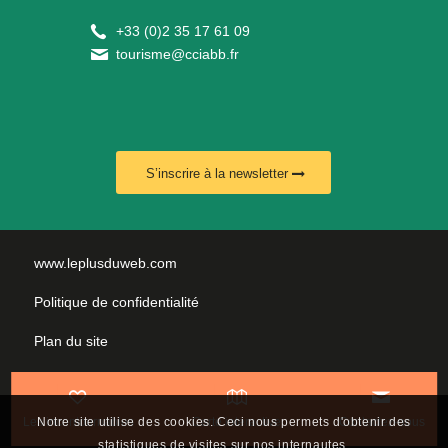
+
33 (0)2 35 17 61 09
tourisme@cciabb.fr
S’inscrire à la newsletter
www.leplusduweb.com
Politique de confidentialité
Plan du site
Mentions légales
Nous contacter
Notre site utilise des cookies. Ceci nous permets d'obtenir des
Les incontournables
Carte interactive
Contactez-nous
statistiques de visites sur nos internautes.