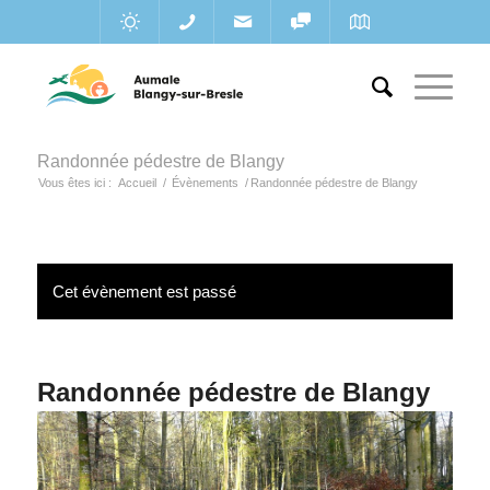
Randonnée pédestre de Blangy
Vous êtes ici :
Accueil
/
Évènements
/
Randonnée pédestre de Blangy
Cet évènement est passé
Randonnée pédestre de Blangy