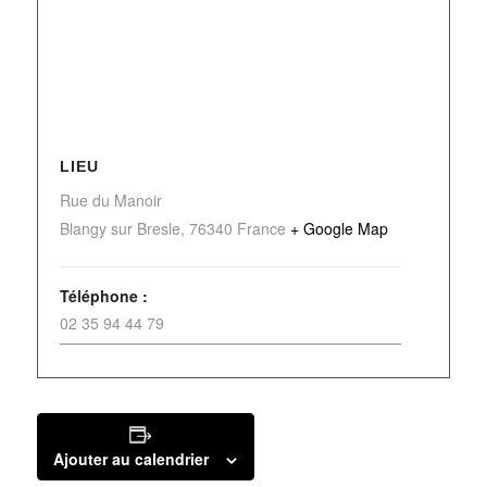
LIEU
Rue du Manoir
Blangy sur Bresle
,
76340
France
+ Google Map
Téléphone :
02 35 94 44 79
Ajouter au calendrier