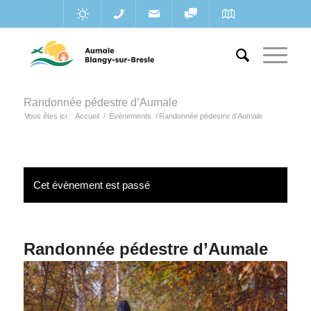
Randonnée pédestre d’Aumale
Vous êtes ici :
Accueil
/
Évènements
/
Randonnée pédestre d’Aumale
Cet évènement est passé
Randonnée pédestre d’Aumale