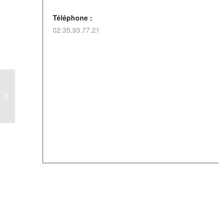
Téléphone :
02.35.93.77.21
Après-midi récréatif à
Blangy