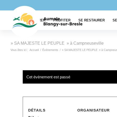
EXPLORER
PROFITER
SE RESTAURER
SE
» SA MAJESTE LE PEUPLE » à Campneuseville
Vous êtes ici :
Accueil
/
Évènements
/
» SA MAJESTE LE PEUPLE » à Campneuse
Cet évènement est passé
DÉTAILS
ORGANISATEUR