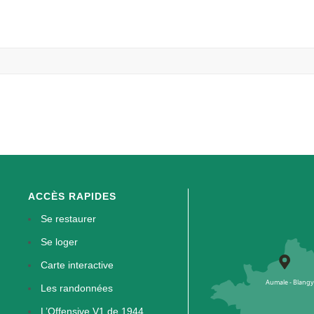
ACCÈS RAPIDES
Se restaurer
Se loger
Carte interactive
Les randonnées
L’Offensive V1 de 1944