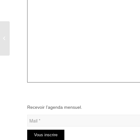
Marché de Noël de la
maison de retraite de
Guimerville
Recevoir l’agenda mensuel.