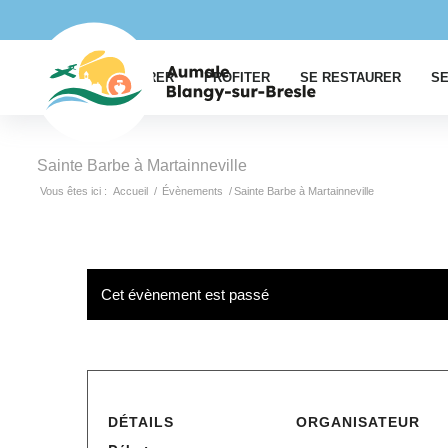
EXPLORER
PROFITER
SE RESTAURER
SE
Sainte Barbe à Martainneville
Vous êtes ici :
Accueil
/
Évènements
/
Sainte Barbe à Martainneville
Cet évènement est passé
DÉTAILS
ORGANISATEUR