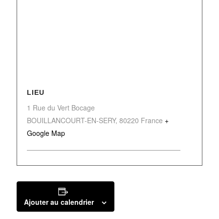
LIEU
1 Rue du Vert Bocage
BOUILLANCOURT-EN-SERY
,
80220
France
+
Google Map
Ajouter au calendrier