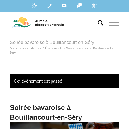
Soirée bavaroise à Bouillancourt-en-Séry
Vous êtes ici :
Accueil
/
Évènements
/
Soirée bavaroise à Bouillancourt-en-
Séry
Cet évènement est passé
Soirée bavaroise à
Bouillancourt-en-Séry