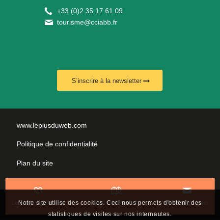
+
33 (0)2 35 17 61 09
tourisme@cciabb.fr
S’inscrire à la newsletter
www.leplusduweb.com
Politique de confidentialité
Plan du site
Mentions légales
Nous contacter
Notre site utilise des cookies. Ceci nous permets d'obtenir des
Les incontournables
Carte interactive
Contactez-nous
statistiques de visites sur nos internautes.