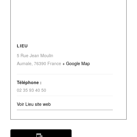
LIEU
5 Rue Jean Moulin
Aumale
,
76390
France
+ Google Map
Téléphone :
02 35 93 40 50
Voir Lieu site web