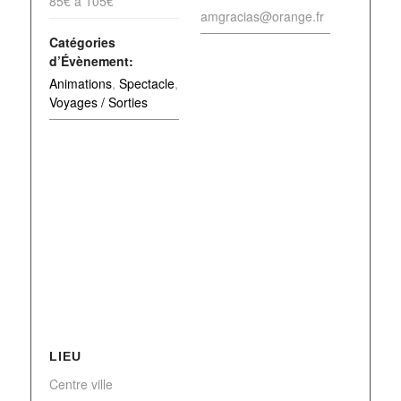
85€ à 105€
amgracias@orange.fr
Catégories
d’Évènement:
Animations
,
Spectacle
,
Voyages / Sorties
LIEU
Centre ville