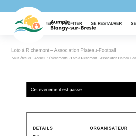
EXPLORER
PROFITER
SE RESTAURER
SE
Loto à Richemont – Association Plateau-Football
Vous êtes ici :
Accueil
/
Évènements
/
Loto à Richemont – Association Plateau-Foot
Cet évènement est passé
DÉTAILS
ORGANISATEUR