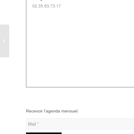
02.35.93.73.17
Concours de Pétanque semi-nocturne
– SEPBB Football
Recevoir l’agenda mensuel.