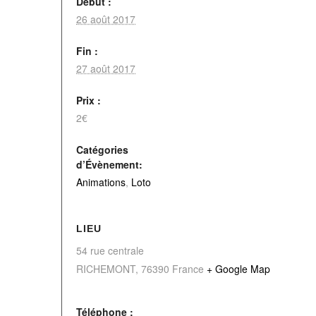
Début :
26 août 2017
Fin :
27 août 2017
Prix :
2€
Catégories
d’Évènement:
Animations
,
Loto
LIEU
54 rue centrale
RICHEMONT
,
76390
France
+ Google Map
Téléphone :