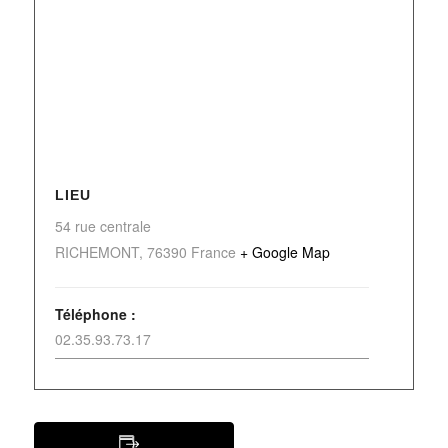
LIEU
54 rue centrale
RICHEMONT
,
76390
France
+ Google Map
Téléphone :
02.35.93.73.17